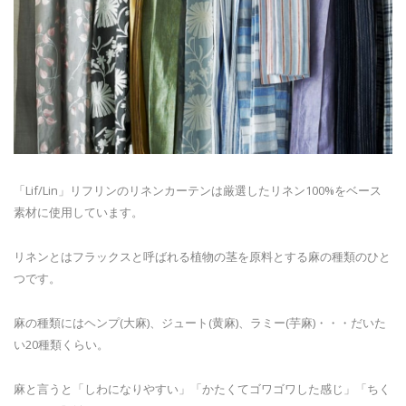
「Lif/Lin」リフリンのリネンカーテンは厳選したリネン100%をベース
素材に使用しています。
リネンとはフラックスと呼ばれる植物の茎を原料とする麻の種類のひと
つです。
麻の種類にはヘンプ(大麻)、ジュート(黄麻)、ラミー(芋麻)・・・だいた
い20種類くらい。
麻と言うと「しわになりやすい」「かたくてゴワゴワした感じ」「ちく