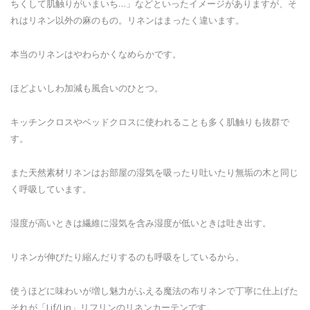
ちくして肌触りがいまいち…」などといったイメージがありますが、そ
れはリネン以外の麻のもの。リネンはまったく違います。
本当のリネンはやわらかくなめらかです。
ほどよいしわ加減も風合いのひとつ。
キッチンクロスやベッドクロスに使われることも多く肌触りも抜群で
す。
また天然素材リネンはお部屋の湿気を吸ったり吐いたり無垢の木と同じ
く呼吸しています。
湿度が高いときは繊維に湿気を含み湿度が低いときは吐き出す。
リネンが伸びたり縮んだりするのも呼吸をしているから。
使うほどに味わいが増し魅力がふえる魔法の布リネンで丁寧に仕上げた
それが「Lif/Lin」リフリンのリネンカーテンです。