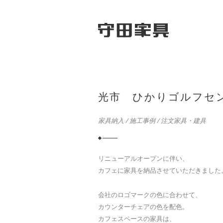
光市 ひかりゴルフセ
家具納入
/
施工事例
/
注文家具・建具
リニューアルオープンに伴い、
カフェに家具を納品させていただきました
会社のロゴマークの色に合わせて、
カウンターチェアの色を配色。
カフェスペースの家具は、