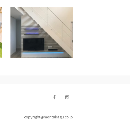
copyright@moritakagu.co.jp